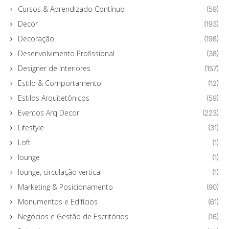
Cursos & Aprendizado Contínuo
(59)
Decor
(193)
Decoração
(198)
Desenvolvimento Profissional
(38)
Designer de Interiores
(157)
Estilo & Comportamento
(12)
Estilos Arquitetônicos
(59)
Eventos Arq Decor
(223)
Lifestyle
(31)
Loft
(1)
lounge
(1)
lounge, circulação vertical
(1)
Marketing & Posicionamento
(90)
Monumentos e Edifícios
(61)
Negócios e Gestão de Escritórios
(16)