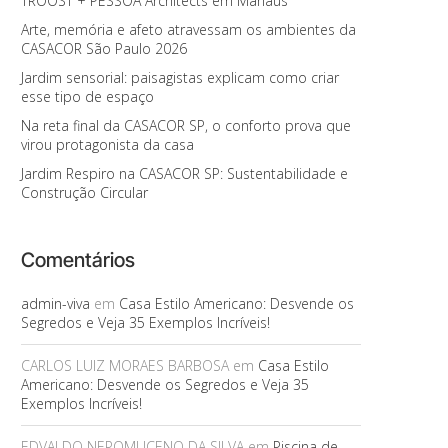
TROOST + PESSOA Architects em Manaus
Arte, memória e afeto atravessam os ambientes da
CASACOR São Paulo 2026
Jardim sensorial: paisagistas explicam como criar
esse tipo de espaço
Na reta final da CASACOR SP, o conforto prova que
virou protagonista da casa
Jardim Respiro na CASACOR SP: Sustentabilidade e
Construção Circular
Comentários
admin-viva
em
Casa Estilo Americano: Desvende os
Segredos e Veja 35 Exemplos Incríveis!
CARLOS LUIZ MORAES BARBOSA
em
Casa Estilo
Americano: Desvende os Segredos e Veja 35
Exemplos Incríveis!
EDVALDO NEPOMUCENO DA SILVA
em
Piscina de