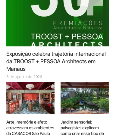
Exposição celebra trajetória internacional
da TROOST + PESSOA Architects em
Manaus
6 de agosto de 2026
Arte, memória e afeto
Jardim sensorial:
atravessam os ambientes
paisagistas explicam
da CASACOR São Paulo
como criar esse tipo de