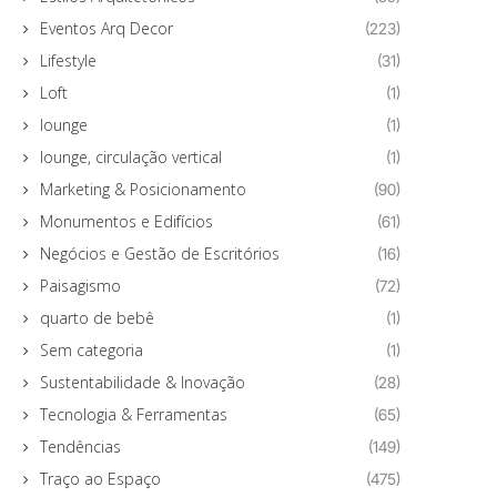
Eventos Arq Decor
(223)
Lifestyle
(31)
Loft
(1)
lounge
(1)
lounge, circulação vertical
(1)
Marketing & Posicionamento
(90)
Monumentos e Edifícios
(61)
Negócios e Gestão de Escritórios
(16)
Paisagismo
(72)
quarto de bebê
(1)
Sem categoria
(1)
Sustentabilidade & Inovação
(28)
Tecnologia & Ferramentas
(65)
Tendências
(149)
Traço ao Espaço
(475)