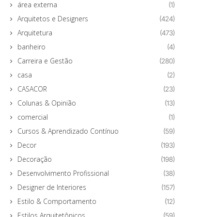
área externa
(1)
Arquitetos e Designers
(424)
Arquitetura
(473)
banheiro
(4)
Carreira e Gestão
(280)
casa
(2)
CASACOR
(23)
Colunas & Opinião
(13)
comercial
(1)
Cursos & Aprendizado Contínuo
(59)
Decor
(193)
Decoração
(198)
Desenvolvimento Profissional
(38)
Designer de Interiores
(157)
Estilo & Comportamento
(12)
Estilos Arquitetônicos
(59)