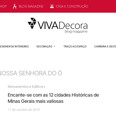
SHOP
BLOG MAGAZINE
CASA E CONSTRUÇÃO
ESIGNER DE INTERIORES
DECORAÇÃO
TRAÇO AO ESPAÇO
CARREIRA E GEST
 NOSSA SENHORA DO Ó
Monumentos e Edifícios
Encante-se com as 12 cidades Históricas de
Minas Gerais mais valiosas
11 de outubro de 2019