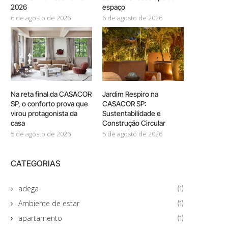
2026
espaço
6 de agosto de 2026
6 de agosto de 2026
Na reta final da CASACOR
Jardim Respiro na
SP, o conforto prova que
CASACOR SP:
virou protagonista da
Sustentabilidade e
casa
Construção Circular
5 de agosto de 2026
5 de agosto de 2026
CATEGORIAS
adega
(1)
Ambiente de estar
(1)
apartamento
(1)