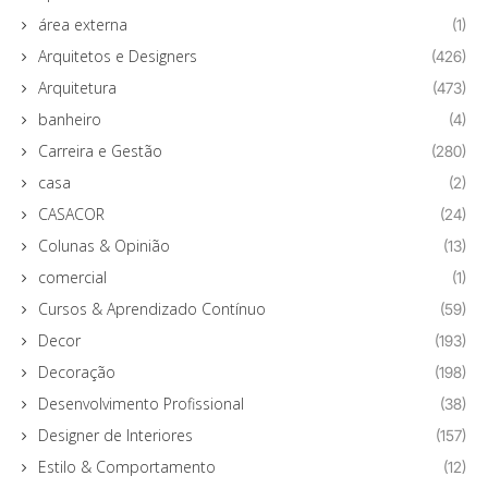
área externa
(1)
Arquitetos e Designers
(426)
Arquitetura
(473)
banheiro
(4)
Carreira e Gestão
(280)
casa
(2)
CASACOR
(24)
Colunas & Opinião
(13)
comercial
(1)
Cursos & Aprendizado Contínuo
(59)
Decor
(193)
Decoração
(198)
Desenvolvimento Profissional
(38)
Designer de Interiores
(157)
Estilo & Comportamento
(12)