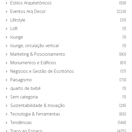
Estilos Arquitetônicos
(59)
Eventos Arq Decor
(224)
Lifestyle
(31)
Loft
(1)
lounge
(1)
lounge, circulação vertical
(1)
Marketing & Posicionamento
(90)
Monumentos e Edifícios
(61)
Negócios e Gestão de Escritórios
(17)
Paisagismo
(73)
quarto de bebê
(1)
Sem categoria
(1)
Sustentabilidade & Inovação
(28)
Tecnologia & Ferramentas
(65)
Tendências
(149)
Traço ao Espaço
(475)