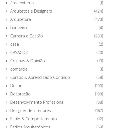
área externa
(1)
Arquitetos e Designers
(424)
Arquitetura
(473)
banheiro
(4)
Carreira e Gestão
(280)
casa
(2)
CASACOR
(23)
Colunas & Opinião
(13)
comercial
(1)
Cursos & Aprendizado Contínuo
(59)
Decor
(193)
Decoração
(198)
Desenvolvimento Profissional
(38)
Designer de Interiores
(157)
Estilo & Comportamento
(12)
Estilos Arquitetônicos
(59)