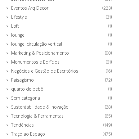
Eventos Arq Decor
(223)
Lifestyle
(31)
Loft
(1)
lounge
(1)
lounge, circulação vertical
(1)
Marketing & Posicionamento
(90)
Monumentos e Edifícios
(61)
Negócios e Gestão de Escritórios
(16)
Paisagismo
(72)
quarto de bebê
(1)
Sem categoria
(1)
Sustentabilidade & Inovação
(28)
Tecnologia & Ferramentas
(65)
Tendências
(149)
Traço ao Espaço
(475)