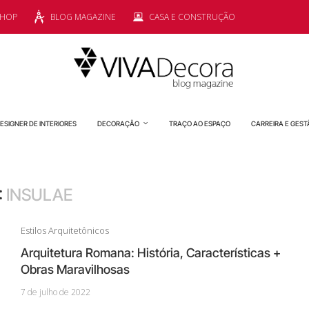
SHOP
BLOG MAGAZINE
CASA E CONSTRUÇÃO
ESIGNER DE INTERIORES
DECORAÇÃO
TRAÇO AO ESPAÇO
CARREIRA E GEST
:
INSULAE
Estilos Arquitetônicos
Arquitetura Romana: História, Características +
Obras Maravilhosas
7 de julho de 2022