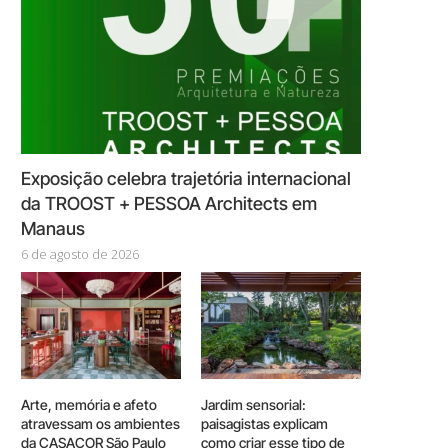
Exposição celebra trajetória internacional
da TROOST + PESSOA Architects em
Manaus
6 de agosto de 2026
Arte, memória e afeto
Jardim sensorial:
atravessam os ambientes
paisagistas explicam
da CASACOR São Paulo
como criar esse tipo de