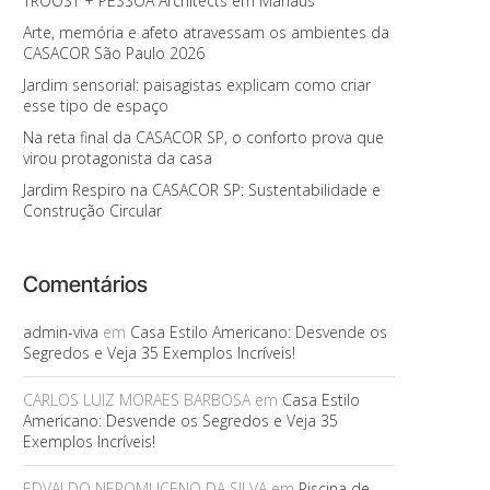
TROOST + PESSOA Architects em Manaus
Arte, memória e afeto atravessam os ambientes da
CASACOR São Paulo 2026
Jardim sensorial: paisagistas explicam como criar
esse tipo de espaço
Na reta final da CASACOR SP, o conforto prova que
virou protagonista da casa
Jardim Respiro na CASACOR SP: Sustentabilidade e
Construção Circular
Comentários
admin-viva
em
Casa Estilo Americano: Desvende os
Segredos e Veja 35 Exemplos Incríveis!
CARLOS LUIZ MORAES BARBOSA
em
Casa Estilo
Americano: Desvende os Segredos e Veja 35
Exemplos Incríveis!
EDVALDO NEPOMUCENO DA SILVA
em
Piscina de