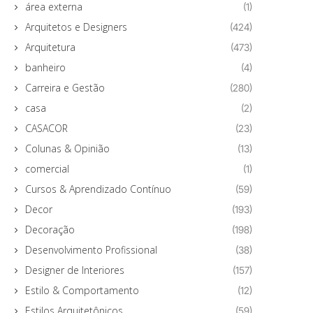
área externa
(1)
Arquitetos e Designers
(424)
Arquitetura
(473)
banheiro
(4)
Carreira e Gestão
(280)
casa
(2)
CASACOR
(23)
Colunas & Opinião
(13)
comercial
(1)
Cursos & Aprendizado Contínuo
(59)
Decor
(193)
Decoração
(198)
Desenvolvimento Profissional
(38)
Designer de Interiores
(157)
Estilo & Comportamento
(12)
Estilos Arquitetônicos
(59)