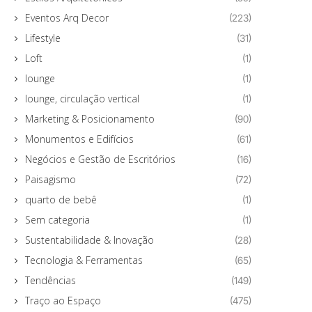
Eventos Arq Decor
(223)
Lifestyle
(31)
Loft
(1)
lounge
(1)
lounge, circulação vertical
(1)
Marketing & Posicionamento
(90)
Monumentos e Edifícios
(61)
Negócios e Gestão de Escritórios
(16)
Paisagismo
(72)
quarto de bebê
(1)
Sem categoria
(1)
Sustentabilidade & Inovação
(28)
Tecnologia & Ferramentas
(65)
Tendências
(149)
Traço ao Espaço
(475)