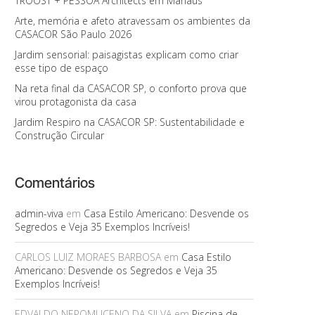
TROOST + PESSOA Architects em Manaus
Arte, memória e afeto atravessam os ambientes da
CASACOR São Paulo 2026
Jardim sensorial: paisagistas explicam como criar
esse tipo de espaço
Na reta final da CASACOR SP, o conforto prova que
virou protagonista da casa
Jardim Respiro na CASACOR SP: Sustentabilidade e
Construção Circular
Comentários
admin-viva
em
Casa Estilo Americano: Desvende os
Segredos e Veja 35 Exemplos Incríveis!
CARLOS LUIZ MORAES BARBOSA
em
Casa Estilo
Americano: Desvende os Segredos e Veja 35
Exemplos Incríveis!
EDVALDO NEPOMUCENO DA SILVA
em
Piscina de