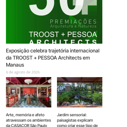
Exposição celebra trajetória internacional
da TROOST + PESSOA Architects em
Manaus
6 de agosto de 2026
Arte, memória e afeto
Jardim sensorial:
atravessam os ambientes
paisagistas explicam
da CASACOR São Paulo
como criar esse tipo de