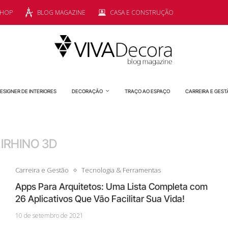
SHOP
BLOG MAGAZINE
CASA E CONSTRUÇÃO
ESIGNER DE INTERIORES
DECORAÇÃO
TRAÇO AO ESPAÇO
CARREIRA E GEST
:
IRHINO 3D
Carreira e Gestão
Tecnologia & Ferramentas
Apps Para Arquitetos: Uma Lista Completa com
26 Aplicativos Que Vão Facilitar Sua Vida!
10 de setembro de 2021