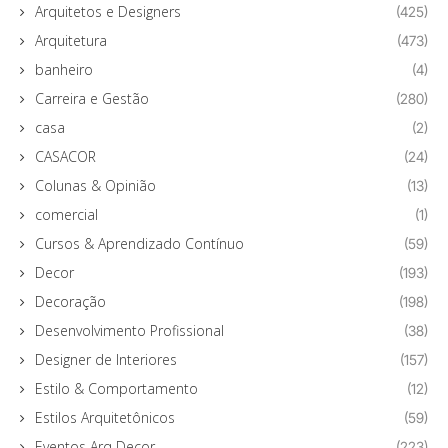
Arquitetos e Designers
(425)
Arquitetura
(473)
banheiro
(4)
Carreira e Gestão
(280)
casa
(2)
CASACOR
(24)
Colunas & Opinião
(13)
comercial
(1)
Cursos & Aprendizado Contínuo
(59)
Decor
(193)
Decoração
(198)
Desenvolvimento Profissional
(38)
Designer de Interiores
(157)
Estilo & Comportamento
(12)
Estilos Arquitetônicos
(59)
Eventos Arq Decor
(223)