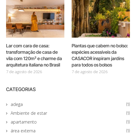
Lar com cara de casa:
Plantas que cabem no bolso:
transformação de casa de
espécies acessíveis da
vila com 120m² e charme da
CASACOR inspiram jardins
arquitetura italiana no Brasil
para todos os bolsos
7 de agosto de 2026
7 de agosto de 2026
CATEGORIAS
adega
(1)
Ambiente de estar
(1)
apartamento
(1)
área externa
(1)