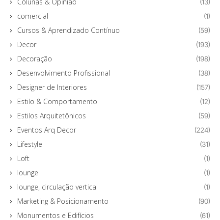
Colunas & Opinião
(13)
comercial
(1)
Cursos & Aprendizado Contínuo
(59)
Decor
(193)
Decoração
(198)
Desenvolvimento Profissional
(38)
Designer de Interiores
(157)
Estilo & Comportamento
(12)
Estilos Arquitetônicos
(59)
Eventos Arq Decor
(224)
Lifestyle
(31)
Loft
(1)
lounge
(1)
lounge, circulação vertical
(1)
Marketing & Posicionamento
(90)
Monumentos e Edifícios
(61)