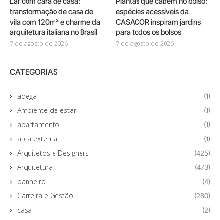
Lar com cara de casa:
Plantas que cabem no bolso:
transformação de casa de
espécies acessíveis da
vila com 120m² e charme da
CASACOR inspiram jardins
arquitetura italiana no Brasil
para todos os bolsos
7 de agosto de 2026
7 de agosto de 2026
CATEGORIAS
adega
(1)
Ambiente de estar
(1)
apartamento
(1)
área externa
(1)
Arquitetos e Designers
(425)
Arquitetura
(473)
banheiro
(4)
Carreira e Gestão
(280)
casa
(2)