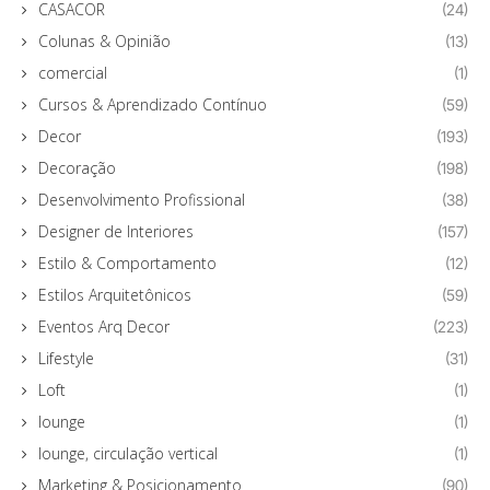
CASACOR
(24)
Colunas & Opinião
(13)
comercial
(1)
Cursos & Aprendizado Contínuo
(59)
Decor
(193)
Decoração
(198)
Desenvolvimento Profissional
(38)
Designer de Interiores
(157)
Estilo & Comportamento
(12)
Estilos Arquitetônicos
(59)
Eventos Arq Decor
(223)
Lifestyle
(31)
Loft
(1)
lounge
(1)
lounge, circulação vertical
(1)
Marketing & Posicionamento
(90)