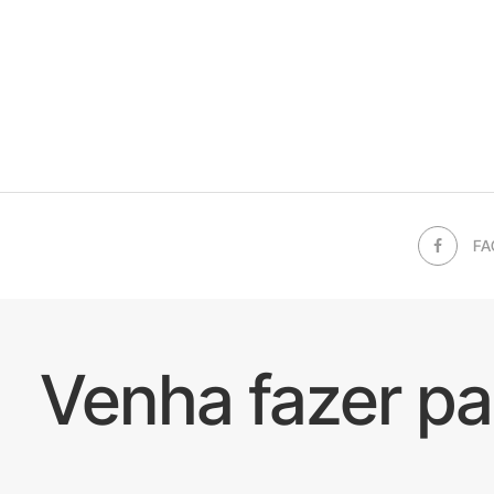
FA
Venha fazer p