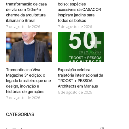
transformação de casa
bolso: espécies
de vila com 120m² e
acessíveis da CASACOR
charme da arquitetura
inspiram jardins para
italiana no Brasil
todos os bolsos
7 de agosto de 2026
7 de agosto de 2026
Tramontina na Viva
Exposição celebra
Magazine 3ª edição: o
trajetória internacional da
legado brasileiro que une
TROOST + PESSOA
design, inovação e
Architects em Manaus
histórias de gerações
6 de agosto de 2026
7 de agosto de 2026
CATEGORIAS
adega
(1)