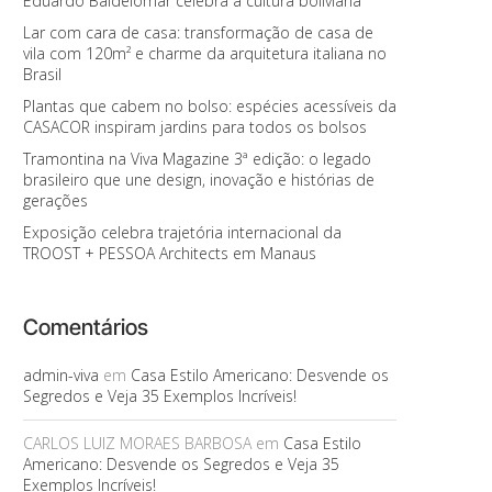
Eduardo Baldelomar celebra a cultura boliviana
Lar com cara de casa: transformação de casa de
vila com 120m² e charme da arquitetura italiana no
Brasil
Plantas que cabem no bolso: espécies acessíveis da
CASACOR inspiram jardins para todos os bolsos
Tramontina na Viva Magazine 3ª edição: o legado
brasileiro que une design, inovação e histórias de
gerações
Exposição celebra trajetória internacional da
TROOST + PESSOA Architects em Manaus
Comentários
admin-viva
em
Casa Estilo Americano: Desvende os
Segredos e Veja 35 Exemplos Incríveis!
CARLOS LUIZ MORAES BARBOSA
em
Casa Estilo
Americano: Desvende os Segredos e Veja 35
Exemplos Incríveis!