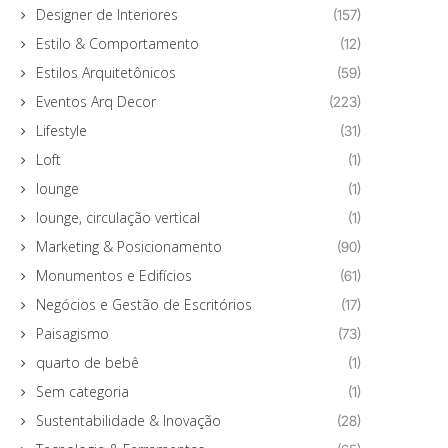
Designer de Interiores
(157)
Estilo & Comportamento
(12)
Estilos Arquitetônicos
(59)
Eventos Arq Decor
(223)
Lifestyle
(31)
Loft
(1)
lounge
(1)
lounge, circulação vertical
(1)
Marketing & Posicionamento
(90)
Monumentos e Edifícios
(61)
Negócios e Gestão de Escritórios
(17)
Paisagismo
(73)
quarto de bebê
(1)
Sem categoria
(1)
Sustentabilidade & Inovação
(28)