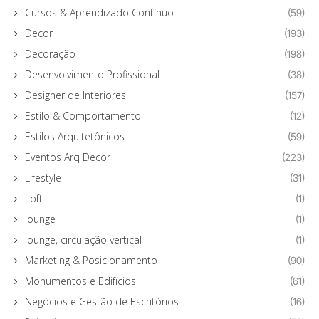
Cursos & Aprendizado Contínuo
(59)
Decor
(193)
Decoração
(198)
Desenvolvimento Profissional
(38)
Designer de Interiores
(157)
Estilo & Comportamento
(12)
Estilos Arquitetônicos
(59)
Eventos Arq Decor
(223)
Lifestyle
(31)
Loft
(1)
lounge
(1)
lounge, circulação vertical
(1)
Marketing & Posicionamento
(90)
Monumentos e Edifícios
(61)
Negócios e Gestão de Escritórios
(16)