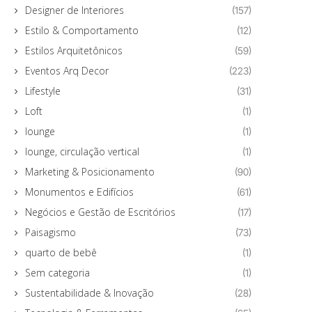
Designer de Interiores
(157)
Estilo & Comportamento
(12)
Estilos Arquitetônicos
(59)
Eventos Arq Decor
(223)
Lifestyle
(31)
Loft
(1)
lounge
(1)
lounge, circulação vertical
(1)
Marketing & Posicionamento
(90)
Monumentos e Edifícios
(61)
Negócios e Gestão de Escritórios
(17)
Paisagismo
(73)
quarto de bebê
(1)
Sem categoria
(1)
Sustentabilidade & Inovação
(28)