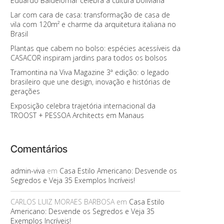
Eduardo Baldelomar celebra a cultura boliviana
Lar com cara de casa: transformação de casa de
vila com 120m² e charme da arquitetura italiana no
Brasil
Plantas que cabem no bolso: espécies acessíveis da
CASACOR inspiram jardins para todos os bolsos
Tramontina na Viva Magazine 3ª edição: o legado
brasileiro que une design, inovação e histórias de
gerações
Exposição celebra trajetória internacional da
TROOST + PESSOA Architects em Manaus
Comentários
admin-viva
em
Casa Estilo Americano: Desvende os
Segredos e Veja 35 Exemplos Incríveis!
CARLOS LUIZ MORAES BARBOSA
em
Casa Estilo
Americano: Desvende os Segredos e Veja 35
Exemplos Incríveis!