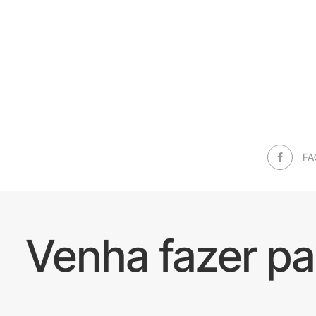
FA
Venha fazer p