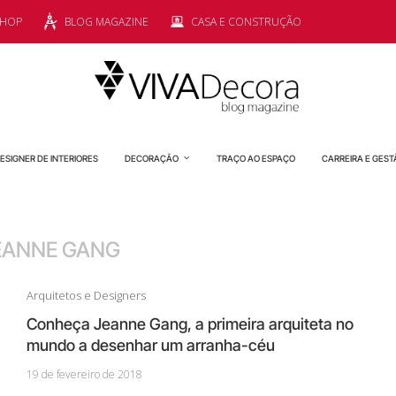
SHOP
BLOG MAGAZINE
CASA E CONSTRUÇÃO
ESIGNER DE INTERIORES
DECORAÇÃO
TRAÇO AO ESPAÇO
CARREIRA E GEST
EANNE GANG
Arquitetos e Designers
Conheça Jeanne Gang, a primeira arquiteta no
mundo a desenhar um arranha-céu
19 de fevereiro de 2018