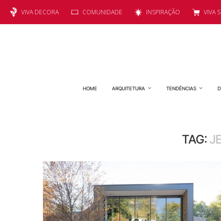
VIVA DECORA
COMUNIDADE
INSPIRAÇÃO
VIVA 
HOME
ARQUITETURA
TENDÊNCIAS
D
TAG:
J