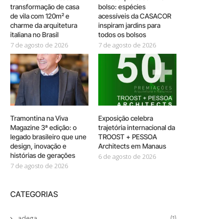
transformação de casa
bolso: espécies
de vila com 120m² e
acessíveis da CASACOR
charme da arquitetura
inspiram jardins para
italiana no Brasil
todos os bolsos
7 de agosto de 2026
7 de agosto de 2026
Tramontina na Viva
Exposição celebra
Magazine 3ª edição: o
trajetória internacional da
legado brasileiro que une
TROOST + PESSOA
design, inovação e
Architects em Manaus
histórias de gerações
6 de agosto de 2026
7 de agosto de 2026
CATEGORIAS
adega
(1)