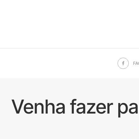
FA
Venha fazer p