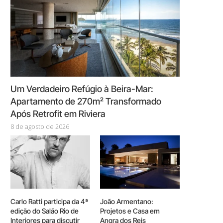
Um Verdadeiro Refúgio à Beira-Mar:
Apartamento de 270m² Transformado
Após Retrofit em Riviera
8 de agosto de 2026
Carlo Ratti participa da 4ª
João Armentano:
edição do Salão Rio de
Projetos e Casa em
Interiores para discutir
Angra dos Reis