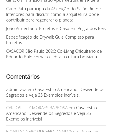
de 270m² Transformado Após Retrofit em Riviera
Carlo Ratti participa da 4ª edição do Salão Rio de
Interiores para discutir como a arquitetura pode
contribuir para regenerar o planeta
João Armentano: Projetos e Casa em Angra dos Reis
Especificação do Drywall: Guia Completo para
Projetos
CASACOR São Paulo 2026: Co-Living Chiquitano de
Eduardo Baldelomar celebra a cultura boliviana
Comentários
admin-viva
em
Casa Estilo Americano: Desvende os
Segredos e Veja 35 Exemplos Incríveis!
CARLOS LUIZ MORAES BARBOSA
em
Casa Estilo
Americano: Desvende os Segredos e Veja 35
Exemplos Incríveis!
EDVALDO NEPOMUCENO DA SILVA
em
Piscina de