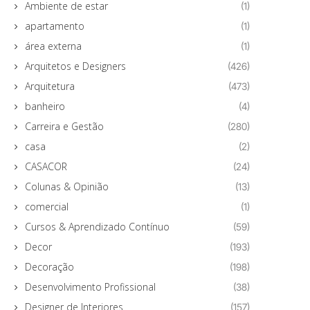
Ambiente de estar
(1)
apartamento
(1)
área externa
(1)
Arquitetos e Designers
(426)
Arquitetura
(473)
banheiro
(4)
Carreira e Gestão
(280)
casa
(2)
CASACOR
(24)
Colunas & Opinião
(13)
comercial
(1)
Cursos & Aprendizado Contínuo
(59)
Decor
(193)
Decoração
(198)
Desenvolvimento Profissional
(38)
Designer de Interiores
(157)