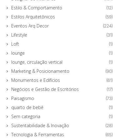
Estilo & Comportamento
(12)
Estilos Arquitetônicos
(59)
Eventos Arq Decor
(224)
Lifestyle
(31)
Loft
(1)
lounge
(1)
lounge, circulação vertical
(1)
Marketing & Posicionamento
(90)
Monumentos e Edifícios
(61)
Negócios e Gestão de Escritórios
(17)
Paisagismo
(73)
quarto de bebê
(1)
Sem categoria
(1)
Sustentabilidade & Inovação
(28)
Tecnologia & Ferramentas
(65)