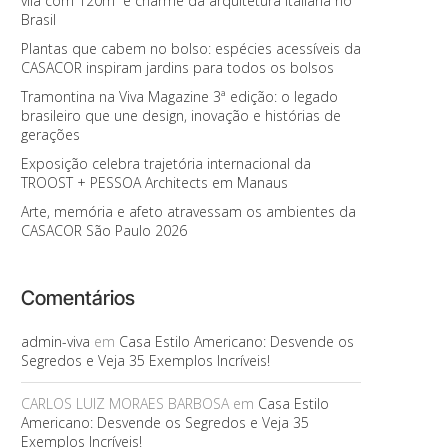
vila com 120m² e charme da arquitetura italiana no
Brasil
Plantas que cabem no bolso: espécies acessíveis da
CASACOR inspiram jardins para todos os bolsos
Tramontina na Viva Magazine 3ª edição: o legado
brasileiro que une design, inovação e histórias de
gerações
Exposição celebra trajetória internacional da
TROOST + PESSOA Architects em Manaus
Arte, memória e afeto atravessam os ambientes da
CASACOR São Paulo 2026
Comentários
admin-viva
em
Casa Estilo Americano: Desvende os
Segredos e Veja 35 Exemplos Incríveis!
CARLOS LUIZ MORAES BARBOSA
em
Casa Estilo
Americano: Desvende os Segredos e Veja 35
Exemplos Incríveis!