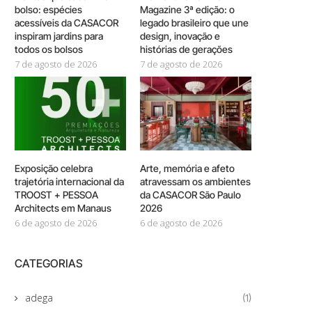
bolso: espécies
Magazine 3ª edição: o
acessíveis da CASACOR
legado brasileiro que une
inspiram jardins para
design, inovação e
todos os bolsos
histórias de gerações
7 de agosto de 2026
7 de agosto de 2026
Exposição celebra
Arte, memória e afeto
trajetória internacional da
atravessam os ambientes
TROOST + PESSOA
da CASACOR São Paulo
Architects em Manaus
2026
6 de agosto de 2026
6 de agosto de 2026
CATEGORIAS
adega
(1)