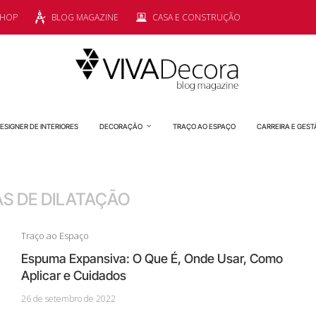
SHOP
BLOG MAGAZINE
CASA E CONSTRUÇÃO
ESIGNER DE INTERIORES
DECORAÇÃO
TRAÇO AO ESPAÇO
CARREIRA E GEST
S DE DILATAÇÃO
Traço ao Espaço
Espuma Expansiva: O Que É, Onde Usar, Como
Aplicar e Cuidados
26 de setembro de 2022