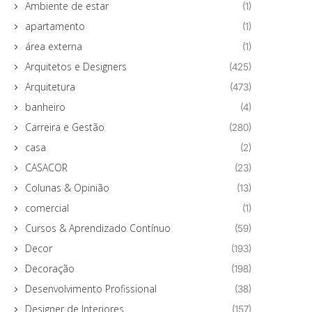
Ambiente de estar
(1)
apartamento
(1)
área externa
(1)
Arquitetos e Designers
(425)
Arquitetura
(473)
banheiro
(4)
Carreira e Gestão
(280)
casa
(2)
CASACOR
(23)
Colunas & Opinião
(13)
comercial
(1)
Cursos & Aprendizado Contínuo
(59)
Decor
(193)
Decoração
(198)
Desenvolvimento Profissional
(38)
Designer de Interiores
(157)