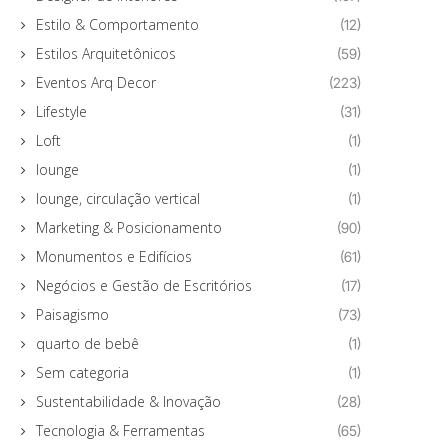
Estilo & Comportamento
(12)
Estilos Arquitetônicos
(59)
Eventos Arq Decor
(223)
Lifestyle
(31)
Loft
(1)
lounge
(1)
lounge, circulação vertical
(1)
Marketing & Posicionamento
(90)
Monumentos e Edifícios
(61)
Negócios e Gestão de Escritórios
(17)
Paisagismo
(73)
quarto de bebê
(1)
Sem categoria
(1)
Sustentabilidade & Inovação
(28)
Tecnologia & Ferramentas
(65)