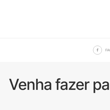
FA
Venha fazer p