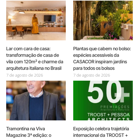
Lar com cara de casa:
Plantas que cabem no bolso:
transformação de casa de
espécies acessíveis da
vila com 120m² e charme da
CASACOR inspiram jardins
arquitetura italiana no Brasil
para todos os bolsos
7 de agosto de 2026
7 de agosto de 2026
Tramontina na Viva
Exposição celebra trajetória
Magazine 3ª edição: o
internacional da TROOST +