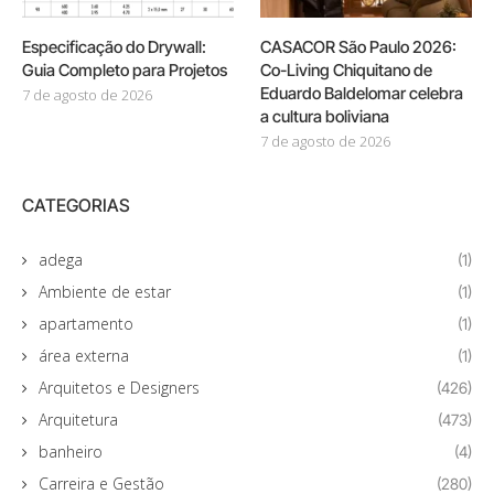
Especificação do Drywall:
CASACOR São Paulo 2026:
Guia Completo para Projetos
Co-Living Chiquitano de
Eduardo Baldelomar celebra
7 de agosto de 2026
a cultura boliviana
7 de agosto de 2026
CATEGORIAS
adega
(1)
Ambiente de estar
(1)
apartamento
(1)
área externa
(1)
Arquitetos e Designers
(426)
Arquitetura
(473)
banheiro
(4)
Carreira e Gestão
(280)