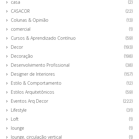
casa
(2)
CASACOR
(22)
Colunas & Opinião
(13)
comercial
(1)
Cursos & Aprendizado Contínuo
(59)
Decor
(193)
Decoração
(198)
Desenvolvimento Profissional
(38)
Designer de Interiores
(157)
Estilo & Comportamento
(12)
Estilos Arquitetônicos
(59)
Eventos Arq Decor
(222)
Lifestyle
(31)
Loft
(1)
lounge
(1)
lounge, circulação vertical
(1)