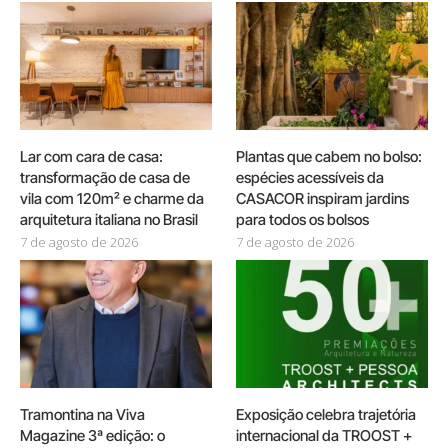
Lar com cara de casa:
Plantas que cabem no bolso:
transformação de casa de
espécies acessíveis da
vila com 120m² e charme da
CASACOR inspiram jardins
arquitetura italiana no Brasil
para todos os bolsos
7 de agosto de 2026
7 de agosto de 2026
Tramontina na Viva
Exposição celebra trajetória
Magazine 3ª edição: o
internacional da TROOST +