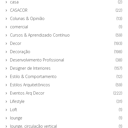
casa
(2)
CASACOR
(22)
Colunas & Opinião
(13)
comercial
(1)
Cursos & Aprendizado Contínuo
(59)
Decor
(193)
Decoração
(198)
Desenvolvimento Profissional
(38)
Designer de Interiores
(157)
Estilo & Comportamento
(12)
Estilos Arquitetônicos
(59)
Eventos Arq Decor
(222)
Lifestyle
(31)
Loft
(1)
lounge
(1)
lounge, circulação vertical
(1)