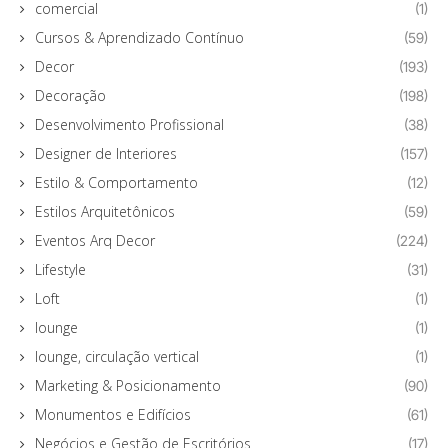
comercial
(1)
Cursos & Aprendizado Contínuo
(59)
Decor
(193)
Decoração
(198)
Desenvolvimento Profissional
(38)
Designer de Interiores
(157)
Estilo & Comportamento
(12)
Estilos Arquitetônicos
(59)
Eventos Arq Decor
(224)
Lifestyle
(31)
Loft
(1)
lounge
(1)
lounge, circulação vertical
(1)
Marketing & Posicionamento
(90)
Monumentos e Edifícios
(61)
Negócios e Gestão de Escritórios
(17)