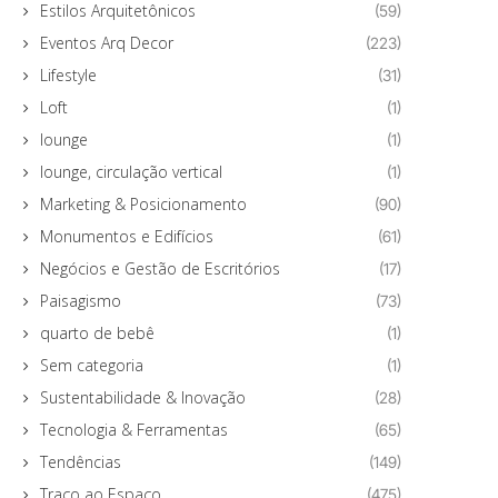
Estilos Arquitetônicos
(59)
Eventos Arq Decor
(223)
Lifestyle
(31)
Loft
(1)
lounge
(1)
lounge, circulação vertical
(1)
Marketing & Posicionamento
(90)
Monumentos e Edifícios
(61)
Negócios e Gestão de Escritórios
(17)
Paisagismo
(73)
quarto de bebê
(1)
Sem categoria
(1)
Sustentabilidade & Inovação
(28)
Tecnologia & Ferramentas
(65)
Tendências
(149)
Traço ao Espaço
(475)