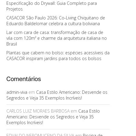
Especificação do Drywall: Guia Completo para
Projetos
CASACOR São Paulo 2026: Co-Living Chiquitano de
Eduardo Baldelomar celebra a cultura boliviana
Lar com cara de casa: transformação de casa de
vila com 120m² e charme da arquitetura italiana no
Brasil
Plantas que cabem no bolso: espécies acessíveis da
CASACOR inspiram jardins para todos os bolsos
Comentários
admin-viva
em
Casa Estilo Americano: Desvende os
Segredos e Veja 35 Exemplos Incríveis!
CARLOS LUIZ MORAES BARBOSA
em
Casa Estilo
Americano: Desvende os Segredos e Veja 35
Exemplos Incríveis!
EDVALDO NEPOMUCENO DA SILVA
em
Piscina de