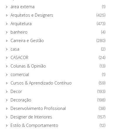
área externa
(1)
Arquitetos e Designers
(425)
Arquitetura
(473)
banheiro
(4)
Carreira e Gestão
(280)
casa
(2)
CASACOR
(24)
Colunas & Opinião
(13)
comercial
(1)
Cursos & Aprendizado Contínuo
(59)
Decor
(193)
Decoração
(198)
Desenvolvimento Profissional
(38)
Designer de Interiores
(157)
Estilo & Comportamento
(12)