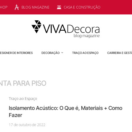
SHOP
BLOG MAGAZINE
CASA E CONSTRUÇÃO
ESIGNER DE INTERIORES
DECORAÇÃO
TRAÇO AO ESPAÇO
CARREIRA E GEST
TA PARA PISO
Traço ao Espaço
Isolamento Acústico: O Que é, Materiais + Como
Fazer
17 de outubro de 2022