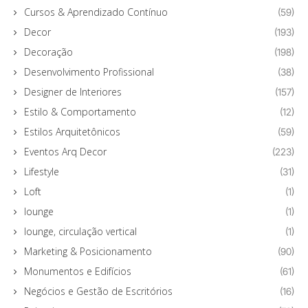
Cursos & Aprendizado Contínuo
(59)
Decor
(193)
Decoração
(198)
Desenvolvimento Profissional
(38)
Designer de Interiores
(157)
Estilo & Comportamento
(12)
Estilos Arquitetônicos
(59)
Eventos Arq Decor
(223)
Lifestyle
(31)
Loft
(1)
lounge
(1)
lounge, circulação vertical
(1)
Marketing & Posicionamento
(90)
Monumentos e Edifícios
(61)
Negócios e Gestão de Escritórios
(16)