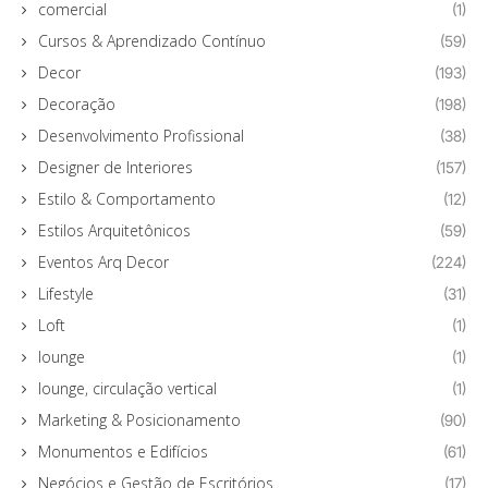
comercial
(1)
Cursos & Aprendizado Contínuo
(59)
Decor
(193)
Decoração
(198)
Desenvolvimento Profissional
(38)
Designer de Interiores
(157)
Estilo & Comportamento
(12)
Estilos Arquitetônicos
(59)
Eventos Arq Decor
(224)
Lifestyle
(31)
Loft
(1)
lounge
(1)
lounge, circulação vertical
(1)
Marketing & Posicionamento
(90)
Monumentos e Edifícios
(61)
Negócios e Gestão de Escritórios
(17)