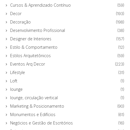
Cursos & Aprendizado Contínuo
(59)
Decor
(193)
Decoração
(198)
Desenvolvimento Profissional
(38)
Designer de Interiores
(157)
Estilo & Comportamento
(12)
Estilos Arquitetônicos
(59)
Eventos Arq Decor
(223)
Lifestyle
(31)
Loft
(1)
lounge
(1)
lounge, circulação vertical
(1)
Marketing & Posicionamento
(90)
Monumentos e Edifícios
(61)
Negócios e Gestão de Escritórios
(16)