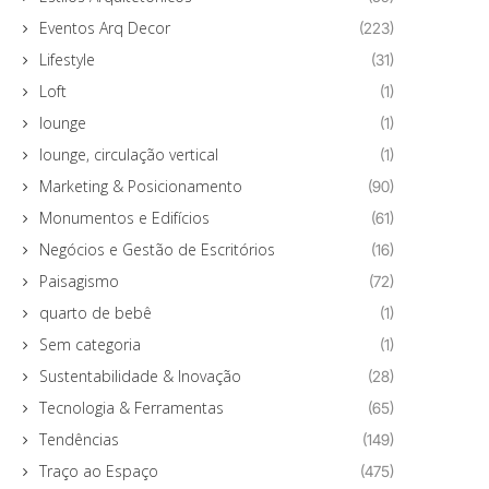
Eventos Arq Decor
(223)
Lifestyle
(31)
Loft
(1)
lounge
(1)
lounge, circulação vertical
(1)
Marketing & Posicionamento
(90)
Monumentos e Edifícios
(61)
Negócios e Gestão de Escritórios
(16)
Paisagismo
(72)
quarto de bebê
(1)
Sem categoria
(1)
Sustentabilidade & Inovação
(28)
Tecnologia & Ferramentas
(65)
Tendências
(149)
Traço ao Espaço
(475)