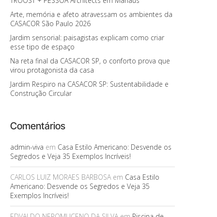
TROOST + PESSOA Architects em Manaus
Arte, memória e afeto atravessam os ambientes da
CASACOR São Paulo 2026
Jardim sensorial: paisagistas explicam como criar
esse tipo de espaço
Na reta final da CASACOR SP, o conforto prova que
virou protagonista da casa
Jardim Respiro na CASACOR SP: Sustentabilidade e
Construção Circular
Comentários
admin-viva
em
Casa Estilo Americano: Desvende os
Segredos e Veja 35 Exemplos Incríveis!
CARLOS LUIZ MORAES BARBOSA
em
Casa Estilo
Americano: Desvende os Segredos e Veja 35
Exemplos Incríveis!
EDVALDO NEPOMUCENO DA SILVA
em
Piscina de