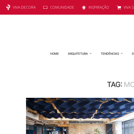
VIVA DECORA
COMUNIDADE
INSPIRAÇÃO
VIVA 
HOME
ARQUITETURA
TENDÊNCIAS
D
TAG:
MO