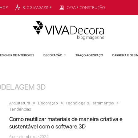
SHOP
BLOG MAGAZINE
CASA E CONSTRUÇÃO
ESIGNER DE INTERIORES
DECORAÇÃO
TRAÇO AO ESPAÇO
CARREIRA E GEST
DELAGEM 3D
Arquitetura
Decoração
Tecnologia & Ferramentas
Tendências
Como reutilizar materiais de maneira criativa e
sustentável com o software 3D
6 de setembro de 2024