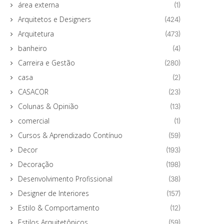
área externa
(1)
Arquitetos e Designers
(424)
Arquitetura
(473)
banheiro
(4)
Carreira e Gestão
(280)
casa
(2)
CASACOR
(23)
Colunas & Opinião
(13)
comercial
(1)
Cursos & Aprendizado Contínuo
(59)
Decor
(193)
Decoração
(198)
Desenvolvimento Profissional
(38)
Designer de Interiores
(157)
Estilo & Comportamento
(12)
Estilos Arquitetônicos
(59)