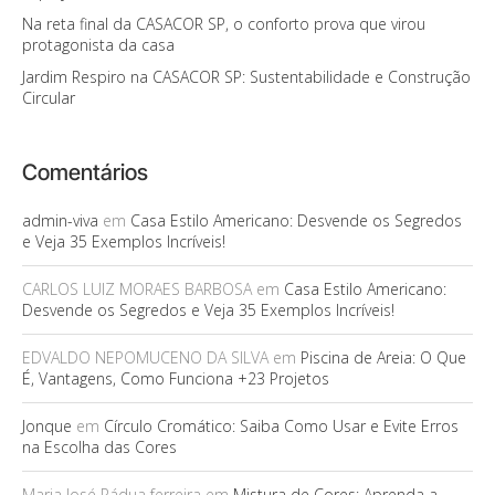
Na reta final da CASACOR SP, o conforto prova que virou
protagonista da casa
Jardim Respiro na CASACOR SP: Sustentabilidade e Construção
Circular
Comentários
admin-viva
em
Casa Estilo Americano: Desvende os Segredos
e Veja 35 Exemplos Incríveis!
CARLOS LUIZ MORAES BARBOSA
em
Casa Estilo Americano:
Desvende os Segredos e Veja 35 Exemplos Incríveis!
EDVALDO NEPOMUCENO DA SILVA
em
Piscina de Areia: O Que
É, Vantagens, Como Funciona +23 Projetos
Jonque
em
Círculo Cromático: Saiba Como Usar e Evite Erros
na Escolha das Cores
Maria José Pádua ferreira
em
Mistura de Cores: Aprenda a