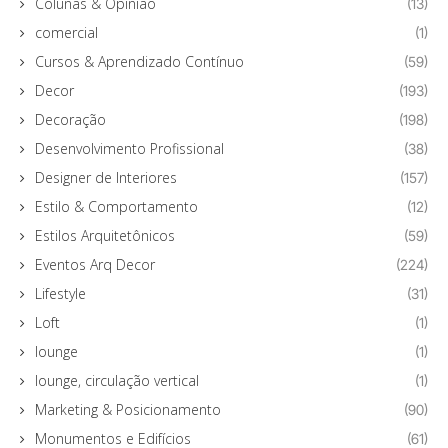
Colunas & Opinião
(13)
comercial
(1)
Cursos & Aprendizado Contínuo
(59)
Decor
(193)
Decoração
(198)
Desenvolvimento Profissional
(38)
Designer de Interiores
(157)
Estilo & Comportamento
(12)
Estilos Arquitetônicos
(59)
Eventos Arq Decor
(224)
Lifestyle
(31)
Loft
(1)
lounge
(1)
lounge, circulação vertical
(1)
Marketing & Posicionamento
(90)
Monumentos e Edifícios
(61)