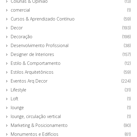
Colunas & Opinião
(13)
comercial
(1)
Cursos & Aprendizado Contínuo
(59)
Decor
(193)
Decoração
(198)
Desenvolvimento Profissional
(38)
Designer de Interiores
(157)
Estilo & Comportamento
(12)
Estilos Arquitetônicos
(59)
Eventos Arq Decor
(224)
Lifestyle
(31)
Loft
(1)
lounge
(1)
lounge, circulação vertical
(1)
Marketing & Posicionamento
(90)
Monumentos e Edifícios
(61)