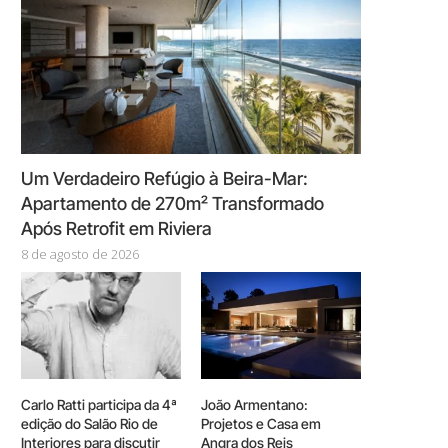
Um Verdadeiro Refúgio à Beira-Mar:
Apartamento de 270m² Transformado
Após Retrofit em Riviera
8 de agosto de 2026
Carlo Ratti participa da 4ª
João Armentano:
edição do Salão Rio de
Projetos e Casa em
Interiores para discutir
Angra dos Reis