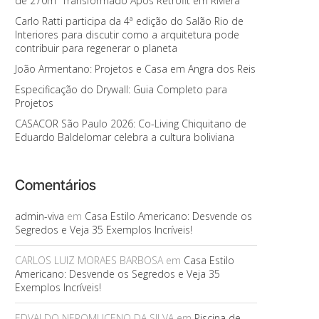
de 270m² Transformado Após Retrofit em Riviera
Carlo Ratti participa da 4ª edição do Salão Rio de
Interiores para discutir como a arquitetura pode
contribuir para regenerar o planeta
João Armentano: Projetos e Casa em Angra dos Reis
Especificação do Drywall: Guia Completo para
Projetos
CASACOR São Paulo 2026: Co-Living Chiquitano de
Eduardo Baldelomar celebra a cultura boliviana
Comentários
admin-viva
em
Casa Estilo Americano: Desvende os
Segredos e Veja 35 Exemplos Incríveis!
CARLOS LUIZ MORAES BARBOSA
em
Casa Estilo
Americano: Desvende os Segredos e Veja 35
Exemplos Incríveis!
EDVALDO NEPOMUCENO DA SILVA
em
Piscina de