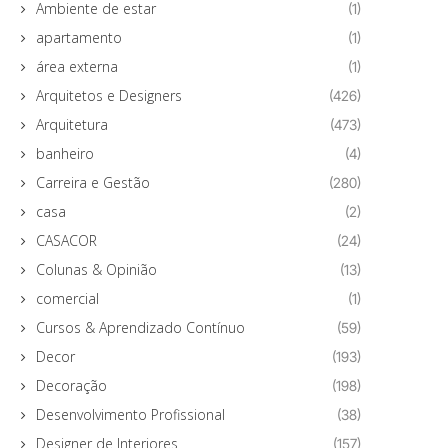
Ambiente de estar
(1)
apartamento
(1)
área externa
(1)
Arquitetos e Designers
(426)
Arquitetura
(473)
banheiro
(4)
Carreira e Gestão
(280)
casa
(2)
CASACOR
(24)
Colunas & Opinião
(13)
comercial
(1)
Cursos & Aprendizado Contínuo
(59)
Decor
(193)
Decoração
(198)
Desenvolvimento Profissional
(38)
Designer de Interiores
(157)