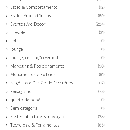
Estilo & Comportamento
(12)
Estilos Arquitetônicos
(59)
Eventos Arq Decor
(224)
Lifestyle
(31)
Loft
(1)
lounge
(1)
lounge, circulação vertical
(1)
Marketing & Posicionamento
(90)
Monumentos e Edifícios
(61)
Negócios e Gestão de Escritórios
(17)
Paisagismo
(73)
quarto de bebê
(1)
Sem categoria
(1)
Sustentabilidade & Inovação
(28)
Tecnologia & Ferramentas
(65)