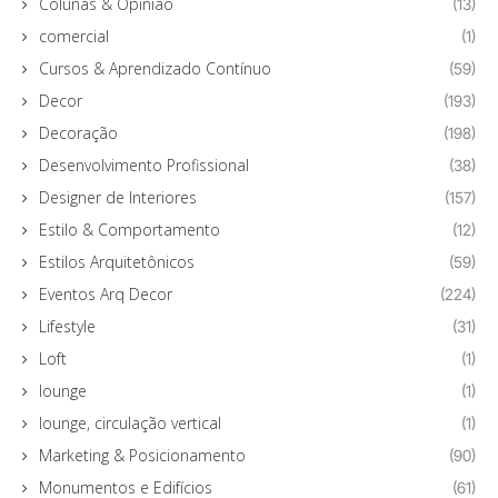
Colunas & Opinião
(13)
comercial
(1)
Cursos & Aprendizado Contínuo
(59)
Decor
(193)
Decoração
(198)
Desenvolvimento Profissional
(38)
Designer de Interiores
(157)
Estilo & Comportamento
(12)
Estilos Arquitetônicos
(59)
Eventos Arq Decor
(224)
Lifestyle
(31)
Loft
(1)
lounge
(1)
lounge, circulação vertical
(1)
Marketing & Posicionamento
(90)
Monumentos e Edifícios
(61)