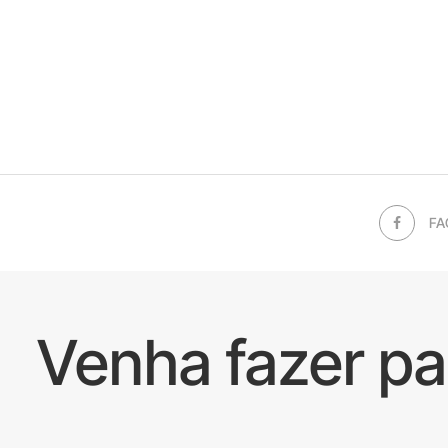
FA
Venha fazer p