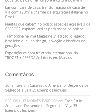
Eduardo Baldelomar celebra a cultura boliviana
Lar com cara de casa: transformação de casa de
vila com 120m² e charme da arquitetura italiana no
Brasil
Plantas que cabem no bolso: espécies acessíveis da
CASACOR inspiram jardins para todos os bolsos
Tramontina na Viva Magazine 3ª edição: o legado
brasileiro que une design, inovação e histórias de
gerações
Exposição celebra trajetória internacional da
TROOST + PESSOA Architects em Manaus
Comentários
admin-viva
em
Casa Estilo Americano: Desvende os
Segredos e Veja 35 Exemplos Incríveis!
CARLOS LUIZ MORAES BARBOSA
em
Casa Estilo
Americano: Desvende os Segredos e Veja 35
Exemplos Incríveis!