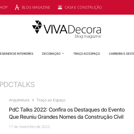
SHOP
BLOG MAGAZINE
CASA E CONSTRUÇÃO
ESIGNER DE INTERIORES
DECORAÇÃO
TRAÇO AO ESPAÇO
CARREIRA E GEST
PDCTALKS
Arquitetura
Traço ao Espaço
PdC Talks 2022: Confira os Destaques do Evento
Que Reuniu Grandes Nomes da Construção Civil
17 de novembro de 2022