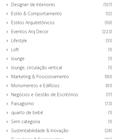
Designer de Interiores
(157)
Estilo & Comportamento
(12)
Estilos Arquitetônicos
(59)
Eventos Arq Decor
(223)
Lifestyle
(31)
Loft
(1)
lounge
(1)
lounge, circulação vertical
(1)
Marketing & Posicionamento
(90)
Monumentos e Edifícios
(61)
Negócios e Gestão de Escritórios
(17)
Paisagismo
(73)
quarto de bebê
(1)
Sem categoria
(1)
Sustentabilidade & Inovação
(28)