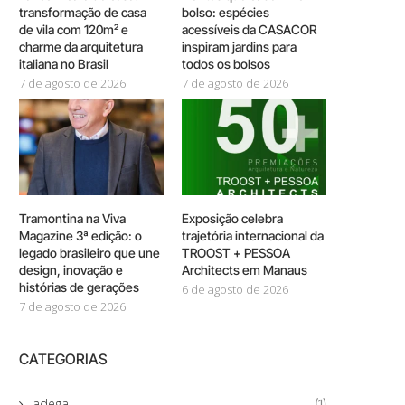
transformação de casa
bolso: espécies
de vila com 120m² e
acessíveis da CASACOR
charme da arquitetura
inspiram jardins para
italiana no Brasil
todos os bolsos
7 de agosto de 2026
7 de agosto de 2026
Tramontina na Viva
Exposição celebra
Magazine 3ª edição: o
trajetória internacional da
legado brasileiro que une
TROOST + PESSOA
design, inovação e
Architects em Manaus
histórias de gerações
6 de agosto de 2026
7 de agosto de 2026
CATEGORIAS
adega
(1)