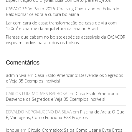
Especificação do Drywall: Guia Completo para Projetos
CASACOR São Paulo 2026: Co-Living Chiquitano de Eduardo
Baldelomar celebra a cultura boliviana
Lar com cara de casa: transformação de casa de vila com
120m² e charme da arquitetura italiana no Brasil
Plantas que cabem no bolso: espécies acessíveis da CASACOR
inspiram jardins para todos os bolsos
Comentários
admin-viva
em
Casa Estilo Americano: Desvende os Segredos
e Veja 35 Exemplos Incríveis!
CARLOS LUIZ MORAES BARBOSA
em
Casa Estilo Americano:
Desvende os Segredos e Veja 35 Exemplos Incríveis!
EDVALDO NEPOMUCENO DA SILVA
em
Piscina de Areia: O Que
É, Vantagens, Como Funciona +23 Projetos
Jonque
em
Círculo Cromático: Saiba Como Usar e Evite Erros