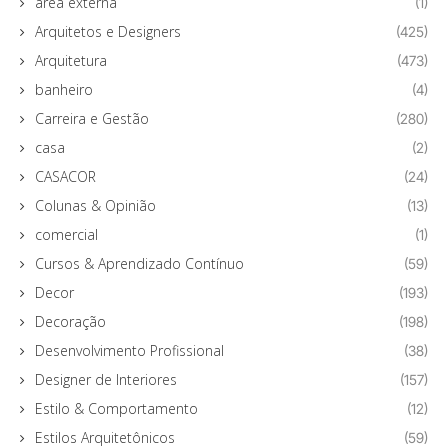
área externa
(1)
Arquitetos e Designers
(425)
Arquitetura
(473)
banheiro
(4)
Carreira e Gestão
(280)
casa
(2)
CASACOR
(24)
Colunas & Opinião
(13)
comercial
(1)
Cursos & Aprendizado Contínuo
(59)
Decor
(193)
Decoração
(198)
Desenvolvimento Profissional
(38)
Designer de Interiores
(157)
Estilo & Comportamento
(12)
Estilos Arquitetônicos
(59)