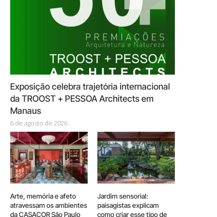
Exposição celebra trajetória internacional
da TROOST + PESSOA Architects em
Manaus
6 de agosto de 2026
Arte, memória e afeto
Jardim sensorial:
atravessam os ambientes
paisagistas explicam
da CASACOR São Paulo
como criar esse tipo de