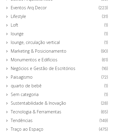
Eventos Arq Decor
(223)
Lifestyle
(31)
Loft
(1)
lounge
(1)
lounge, circulação vertical
(1)
Marketing & Posicionamento
(90)
Monumentos e Edifícios
(61)
Negócios e Gestão de Escritórios
(16)
Paisagismo
(72)
quarto de bebê
(1)
Sem categoria
(1)
Sustentabilidade & Inovação
(28)
Tecnologia & Ferramentas
(65)
Tendências
(149)
Traço ao Espaço
(475)