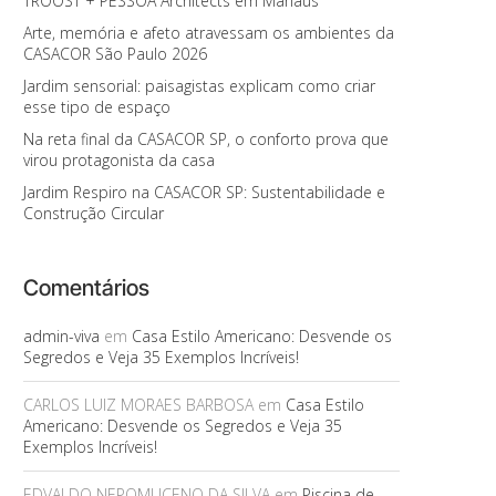
TROOST + PESSOA Architects em Manaus
Arte, memória e afeto atravessam os ambientes da
CASACOR São Paulo 2026
Jardim sensorial: paisagistas explicam como criar
esse tipo de espaço
Na reta final da CASACOR SP, o conforto prova que
virou protagonista da casa
Jardim Respiro na CASACOR SP: Sustentabilidade e
Construção Circular
Comentários
admin-viva
em
Casa Estilo Americano: Desvende os
Segredos e Veja 35 Exemplos Incríveis!
CARLOS LUIZ MORAES BARBOSA
em
Casa Estilo
Americano: Desvende os Segredos e Veja 35
Exemplos Incríveis!
EDVALDO NEPOMUCENO DA SILVA
em
Piscina de