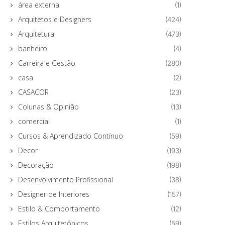
área externa
(1)
Arquitetos e Designers
(424)
Arquitetura
(473)
banheiro
(4)
Carreira e Gestão
(280)
casa
(2)
CASACOR
(23)
Colunas & Opinião
(13)
comercial
(1)
Cursos & Aprendizado Contínuo
(59)
Decor
(193)
Decoração
(198)
Desenvolvimento Profissional
(38)
Designer de Interiores
(157)
Estilo & Comportamento
(12)
Estilos Arquitetônicos
(59)