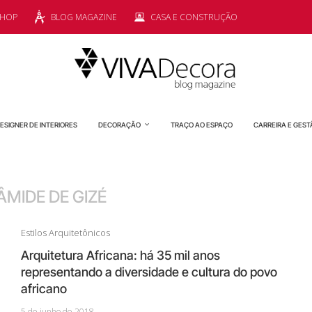
SHOP
BLOG MAGAZINE
CASA E CONSTRUÇÃO
ESIGNER DE INTERIORES
DECORAÇÃO
TRAÇO AO ESPAÇO
CARREIRA E GEST
ÂMIDE DE GIZÉ
Estilos Arquitetônicos
Arquitetura Africana: há 35 mil anos
representando a diversidade e cultura do povo
africano
5 de junho de 2018