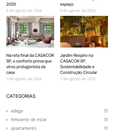
2026
espaço
6 de agosto de 2026
6 de agosto de 2026
Na reta final da CASACOR
Jardim Respiro na
SP, o conforto prova que
CASACOR SP:
virou protagonista da
Sustentabilidade e
casa
Construção Circular
5 de agosto de 2026
5 de agosto de 2026
CATEGORIAS
adega
(1)
Ambiente de estar
(1)
apartamento
(1)