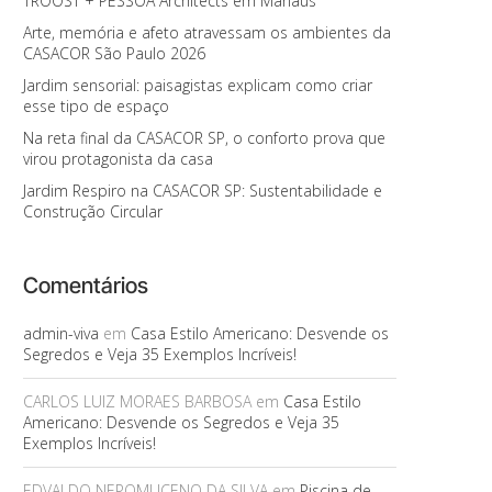
TROOST + PESSOA Architects em Manaus
Arte, memória e afeto atravessam os ambientes da
CASACOR São Paulo 2026
Jardim sensorial: paisagistas explicam como criar
esse tipo de espaço
Na reta final da CASACOR SP, o conforto prova que
virou protagonista da casa
Jardim Respiro na CASACOR SP: Sustentabilidade e
Construção Circular
Comentários
admin-viva
em
Casa Estilo Americano: Desvende os
Segredos e Veja 35 Exemplos Incríveis!
CARLOS LUIZ MORAES BARBOSA
em
Casa Estilo
Americano: Desvende os Segredos e Veja 35
Exemplos Incríveis!
EDVALDO NEPOMUCENO DA SILVA
em
Piscina de