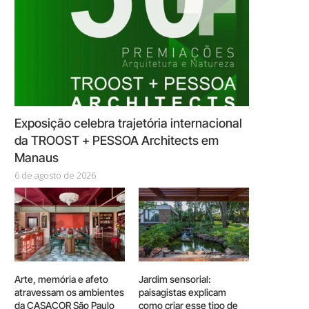
Exposição celebra trajetória internacional
da TROOST + PESSOA Architects em
Manaus
6 de agosto de 2026
Arte, memória e afeto
Jardim sensorial:
atravessam os ambientes
paisagistas explicam
da CASACOR São Paulo
como criar esse tipo de