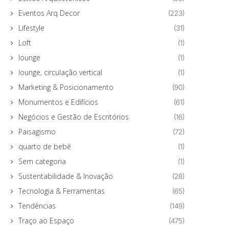
Eventos Arq Decor
(223)
Lifestyle
(31)
Loft
(1)
lounge
(1)
lounge, circulação vertical
(1)
Marketing & Posicionamento
(90)
Monumentos e Edifícios
(61)
Negócios e Gestão de Escritórios
(16)
Paisagismo
(72)
quarto de bebê
(1)
Sem categoria
(1)
Sustentabilidade & Inovação
(28)
Tecnologia & Ferramentas
(65)
Tendências
(149)
Traço ao Espaço
(475)