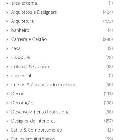
área externa
(1)
Arquitetos e Designers
(424)
Arquitetura
(473)
banheiro
(4)
Carreira e Gestão
(280)
casa
(2)
CASACOR
(23)
Colunas & Opinião
(13)
comercial
(1)
Cursos & Aprendizado Contínuo
(59)
Decor
(193)
Decoração
(198)
Desenvolvimento Profissional
(38)
Designer de Interiores
(157)
Estilo & Comportamento
(12)
Estilos Arquitetônicos
(59)