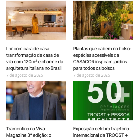
Lar com cara de casa:
Plantas que cabem no bolso:
transformação de casa de
espécies acessíveis da
vila com 120m² e charme da
CASACOR inspiram jardins
arquitetura italiana no Brasil
para todos os bolsos
7 de agosto de 2026
7 de agosto de 2026
Tramontina na Viva
Exposição celebra trajetória
Magazine 3ª edição: o
internacional da TROOST +