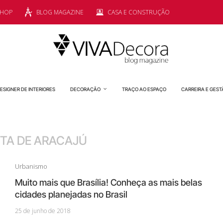
SHOP
BLOG MAGAZINE
CASA E CONSTRUÇÃO
ESIGNER DE INTERIORES
DECORAÇÃO
TRAÇO AO ESPAÇO
CARREIRA E GEST
TA DE ARACAJÚ
Urbanismo
Muito mais que Brasília! Conheça as mais belas
cidades planejadas no Brasil
25 de junho de 2018