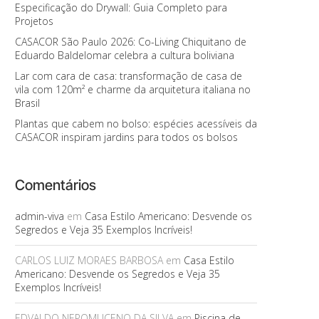
Especificação do Drywall: Guia Completo para
Projetos
CASACOR São Paulo 2026: Co-Living Chiquitano de
Eduardo Baldelomar celebra a cultura boliviana
Lar com cara de casa: transformação de casa de
vila com 120m² e charme da arquitetura italiana no
Brasil
Plantas que cabem no bolso: espécies acessíveis da
CASACOR inspiram jardins para todos os bolsos
Comentários
admin-viva
em
Casa Estilo Americano: Desvende os
Segredos e Veja 35 Exemplos Incríveis!
CARLOS LUIZ MORAES BARBOSA
em
Casa Estilo
Americano: Desvende os Segredos e Veja 35
Exemplos Incríveis!
EDVALDO NEPOMUCENO DA SILVA
em
Piscina de