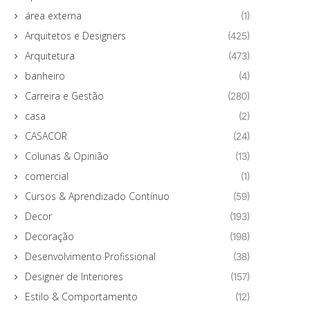
área externa
(1)
Arquitetos e Designers
(425)
Arquitetura
(473)
banheiro
(4)
Carreira e Gestão
(280)
casa
(2)
CASACOR
(24)
Colunas & Opinião
(13)
comercial
(1)
Cursos & Aprendizado Contínuo
(59)
Decor
(193)
Decoração
(198)
Desenvolvimento Profissional
(38)
Designer de Interiores
(157)
Estilo & Comportamento
(12)