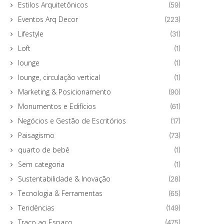
Estilos Arquitetônicos
(59)
Eventos Arq Decor
(223)
Lifestyle
(31)
Loft
(1)
lounge
(1)
lounge, circulação vertical
(1)
Marketing & Posicionamento
(90)
Monumentos e Edifícios
(61)
Negócios e Gestão de Escritórios
(17)
Paisagismo
(73)
quarto de bebê
(1)
Sem categoria
(1)
Sustentabilidade & Inovação
(28)
Tecnologia & Ferramentas
(65)
Tendências
(149)
Traço ao Espaço
(475)