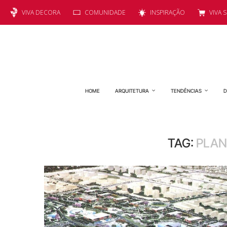
VIVA DECORA
COMUNIDADE
INSPIRAÇÃO
VIVA 
HOME
ARQUITETURA
TENDÊNCIAS
D
TAG:
PLAN