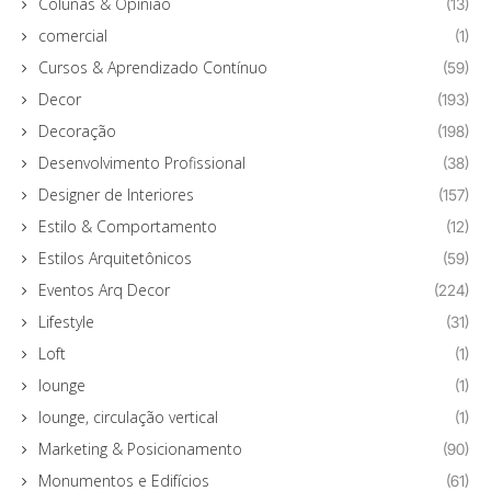
Colunas & Opinião
(13)
comercial
(1)
Cursos & Aprendizado Contínuo
(59)
Decor
(193)
Decoração
(198)
Desenvolvimento Profissional
(38)
Designer de Interiores
(157)
Estilo & Comportamento
(12)
Estilos Arquitetônicos
(59)
Eventos Arq Decor
(224)
Lifestyle
(31)
Loft
(1)
lounge
(1)
lounge, circulação vertical
(1)
Marketing & Posicionamento
(90)
Monumentos e Edifícios
(61)