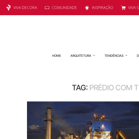
VIVA DECORA
COMUNIDADE
INSPIRAÇÃO
VIVA 
HOME
ARQUITETURA
TENDÊNCIAS
D
TAG:
PRÉDIO COM 