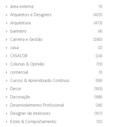
área externa
(1)
Arquitetos e Designers
(425)
Arquitetura
(473)
banheiro
(4)
Carreira e Gestão
(280)
casa
(2)
CASACOR
(24)
Colunas & Opinião
(13)
comercial
(1)
Cursos & Aprendizado Contínuo
(59)
Decor
(193)
Decoração
(198)
Desenvolvimento Profissional
(38)
Designer de Interiores
(157)
Estilo & Comportamento
(12)