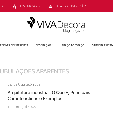
SHOP
BLOG MAGAZINE
CASA E CONSTRUÇÃO
ESIGNER DE INTERIORES
DECORAÇÃO
TRAÇO AO ESPAÇO
CARREIRA E GEST
TUBULAÇÕES APARENTES
Estilos Arquitetônicos
Arquitetura industrial: O Que É, Principais
Características e Exemplos
11 de março de 2022