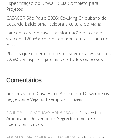
Especificação do Drywall: Guia Completo para
Projetos
CASACOR São Paulo 2026: Co-Living Chiquitano de
Eduardo Baldelomar celebra a cultura boliviana
Lar com cara de casa: transformação de casa de
vila com 120m² e charme da arquitetura italiana no
Brasil
Plantas que cabem no bolso: espécies acessíveis da
CASACOR inspiram jardins para todos os bolsos
Comentários
admin-viva
em
Casa Estilo Americano: Desvende os
Segredos e Veja 35 Exemplos Incríveis!
CARLOS LUIZ MORAES BARBOSA
em
Casa Estilo
Americano: Desvende os Segredos e Veja 35
Exemplos Incríveis!
EDVALDO NEPOMUCENO DA SILVA
em
Piscina de