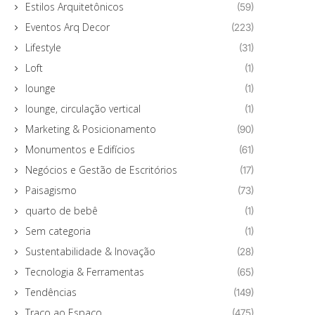
Estilos Arquitetônicos
(59)
Eventos Arq Decor
(223)
Lifestyle
(31)
Loft
(1)
lounge
(1)
lounge, circulação vertical
(1)
Marketing & Posicionamento
(90)
Monumentos e Edifícios
(61)
Negócios e Gestão de Escritórios
(17)
Paisagismo
(73)
quarto de bebê
(1)
Sem categoria
(1)
Sustentabilidade & Inovação
(28)
Tecnologia & Ferramentas
(65)
Tendências
(149)
Traço ao Espaço
(475)