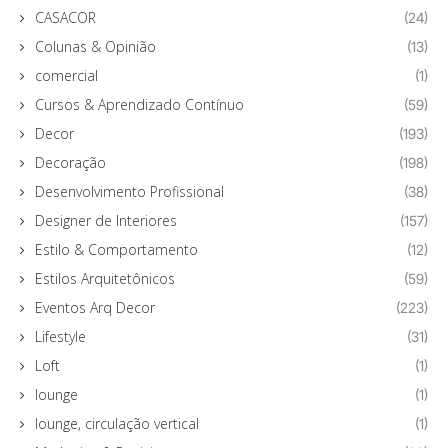
CASACOR
(24)
Colunas & Opinião
(13)
comercial
(1)
Cursos & Aprendizado Contínuo
(59)
Decor
(193)
Decoração
(198)
Desenvolvimento Profissional
(38)
Designer de Interiores
(157)
Estilo & Comportamento
(12)
Estilos Arquitetônicos
(59)
Eventos Arq Decor
(223)
Lifestyle
(31)
Loft
(1)
lounge
(1)
lounge, circulação vertical
(1)