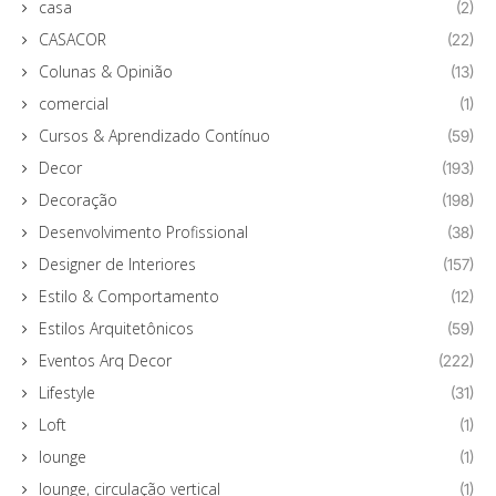
casa
(2)
CASACOR
(22)
Colunas & Opinião
(13)
comercial
(1)
Cursos & Aprendizado Contínuo
(59)
Decor
(193)
Decoração
(198)
Desenvolvimento Profissional
(38)
Designer de Interiores
(157)
Estilo & Comportamento
(12)
Estilos Arquitetônicos
(59)
Eventos Arq Decor
(222)
Lifestyle
(31)
Loft
(1)
lounge
(1)
lounge, circulação vertical
(1)