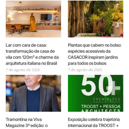
Lar com cara de casa:
Plantas que cabem no bolso:
transformação de casa de
espécies acessíveis da
vila com 120m² e charme da
CASACOR inspiram jardins
arquitetura italiana no Brasil
para todos os bolsos
7 de agosto de 2026
7 de agosto de 2026
Tramontina na Viva
Exposição celebra trajetória
Magazine 3ª edição: o
internacional da TROOST +