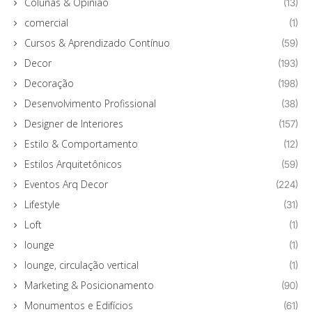
Colunas & Opinião
(13)
comercial
(1)
Cursos & Aprendizado Contínuo
(59)
Decor
(193)
Decoração
(198)
Desenvolvimento Profissional
(38)
Designer de Interiores
(157)
Estilo & Comportamento
(12)
Estilos Arquitetônicos
(59)
Eventos Arq Decor
(224)
Lifestyle
(31)
Loft
(1)
lounge
(1)
lounge, circulação vertical
(1)
Marketing & Posicionamento
(90)
Monumentos e Edifícios
(61)