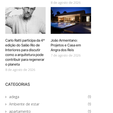
8 de agosto de 2026
Carlo Ratti participa da 4ª
João Armentano:
edição do Salão Rio de
Projetos e Casa em
Interiores para discutir
Angra dos Reis
como a arquitetura pode
7 de agosto de 2026
contribuir para regenerar
o planeta
8 de agosto de 2026
CATEGORIAS
adega
(1)
Ambiente de estar
(1)
apartamento
(1)