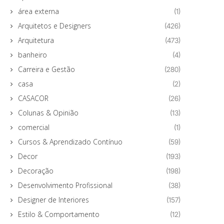
área externa
(1)
Arquitetos e Designers
(426)
Arquitetura
(473)
banheiro
(4)
Carreira e Gestão
(280)
casa
(2)
CASACOR
(26)
Colunas & Opinião
(13)
comercial
(1)
Cursos & Aprendizado Contínuo
(59)
Decor
(193)
Decoração
(198)
Desenvolvimento Profissional
(38)
Designer de Interiores
(157)
Estilo & Comportamento
(12)