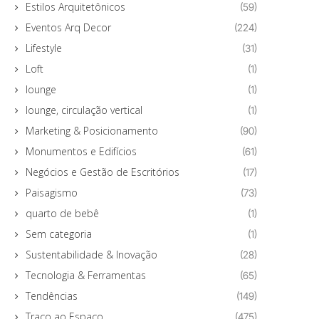
Estilos Arquitetônicos
(59)
Eventos Arq Decor
(224)
Lifestyle
(31)
Loft
(1)
lounge
(1)
lounge, circulação vertical
(1)
Marketing & Posicionamento
(90)
Monumentos e Edifícios
(61)
Negócios e Gestão de Escritórios
(17)
Paisagismo
(73)
quarto de bebê
(1)
Sem categoria
(1)
Sustentabilidade & Inovação
(28)
Tecnologia & Ferramentas
(65)
Tendências
(149)
Traço ao Espaço
(475)