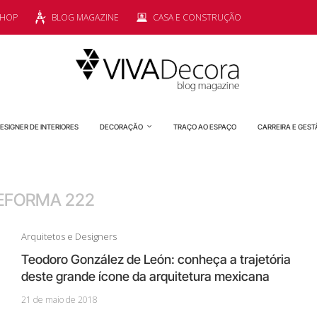
SHOP
BLOG MAGAZINE
CASA E CONSTRUÇÃO
ESIGNER DE INTERIORES
DECORAÇÃO
TRAÇO AO ESPAÇO
CARREIRA E GEST
EFORMA 222
Arquitetos e Designers
Teodoro González de León: conheça a trajetória
deste grande ícone da arquitetura mexicana
21 de maio de 2018