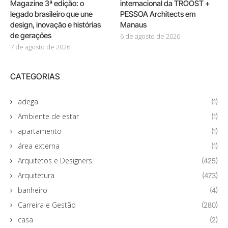
Magazine 3ª edição: o
internacional da TROOST +
legado brasileiro que une
PESSOA Architects em
design, inovação e histórias
Manaus
de gerações
6 de agosto de 2026
7 de agosto de 2026
CATEGORIAS
adega
(1)
Ambiente de estar
(1)
apartamento
(1)
área externa
(1)
Arquitetos e Designers
(425)
Arquitetura
(473)
banheiro
(4)
Carreira e Gestão
(280)
casa
(2)