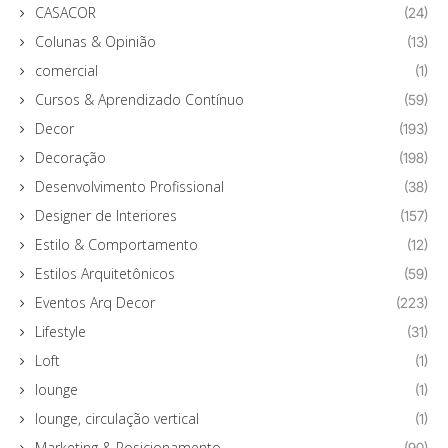
CASACOR
(24)
Colunas & Opinião
(13)
comercial
(1)
Cursos & Aprendizado Contínuo
(59)
Decor
(193)
Decoração
(198)
Desenvolvimento Profissional
(38)
Designer de Interiores
(157)
Estilo & Comportamento
(12)
Estilos Arquitetônicos
(59)
Eventos Arq Decor
(223)
Lifestyle
(31)
Loft
(1)
lounge
(1)
lounge, circulação vertical
(1)
Marketing & Posicionamento
(90)