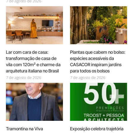
7 de agosto de 2026
Lar com cara de casa:
Plantas que cabem no bolso:
transformação de casa de
espécies acessíveis da
vila com 120m² e charme da
CASACOR inspiram jardins
arquitetura italiana no Brasil
para todos os bolsos
7 de agosto de 2026
7 de agosto de 2026
Tramontina na Viva
Exposição celebra trajetória