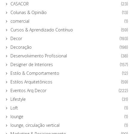
CASACOR
(23)
Colunas & Opinião
(13)
comercial
(1)
Cursos & Aprendizado Contínuo
(59)
Decor
(193)
Decoração
(198)
Desenvolvimento Profissional
(38)
Designer de Interiores
(157)
Estilo & Comportamento
(12)
Estilos Arquitetônicos
(59)
Eventos Arq Decor
(222)
Lifestyle
(31)
Loft
(1)
lounge
(1)
lounge, circulação vertical
(1)
Marketing & Posicionamento
(90)