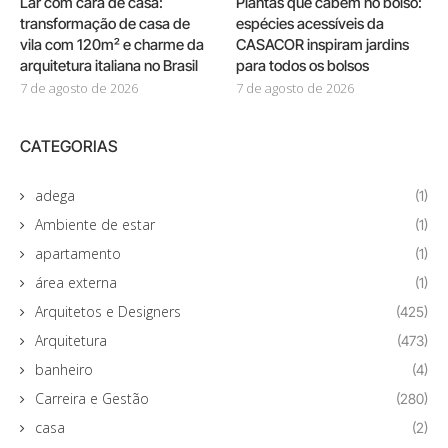
Lar com cara de casa:
Plantas que cabem no bolso:
transformação de casa de
espécies acessíveis da
vila com 120m² e charme da
CASACOR inspiram jardins
arquitetura italiana no Brasil
para todos os bolsos
7 de agosto de 2026
7 de agosto de 2026
CATEGORIAS
adega
(1)
Ambiente de estar
(1)
apartamento
(1)
área externa
(1)
Arquitetos e Designers
(425)
Arquitetura
(473)
banheiro
(4)
Carreira e Gestão
(280)
casa
(2)