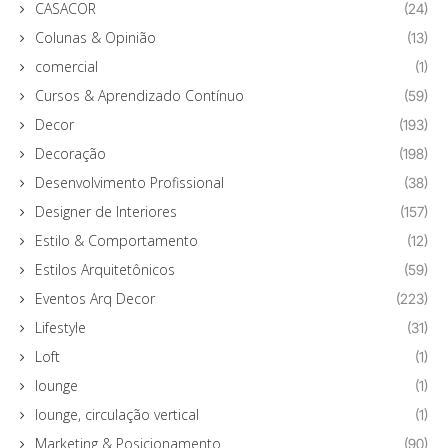
CASACOR
(24)
Colunas & Opinião
(13)
comercial
(1)
Cursos & Aprendizado Contínuo
(59)
Decor
(193)
Decoração
(198)
Desenvolvimento Profissional
(38)
Designer de Interiores
(157)
Estilo & Comportamento
(12)
Estilos Arquitetônicos
(59)
Eventos Arq Decor
(223)
Lifestyle
(31)
Loft
(1)
lounge
(1)
lounge, circulação vertical
(1)
Marketing & Posicionamento
(90)