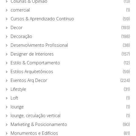
Colunas & Opinião
(13)
comercial
(1)
Cursos & Aprendizado Contínuo
(59)
Decor
(193)
Decoração
(198)
Desenvolvimento Profissional
(38)
Designer de Interiores
(157)
Estilo & Comportamento
(12)
Estilos Arquitetônicos
(59)
Eventos Arq Decor
(224)
Lifestyle
(31)
Loft
(1)
lounge
(1)
lounge, circulação vertical
(1)
Marketing & Posicionamento
(90)
Monumentos e Edifícios
(61)