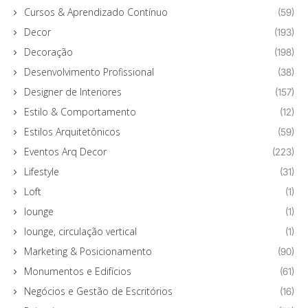
Cursos & Aprendizado Contínuo
(59)
Decor
(193)
Decoração
(198)
Desenvolvimento Profissional
(38)
Designer de Interiores
(157)
Estilo & Comportamento
(12)
Estilos Arquitetônicos
(59)
Eventos Arq Decor
(223)
Lifestyle
(31)
Loft
(1)
lounge
(1)
lounge, circulação vertical
(1)
Marketing & Posicionamento
(90)
Monumentos e Edifícios
(61)
Negócios e Gestão de Escritórios
(16)