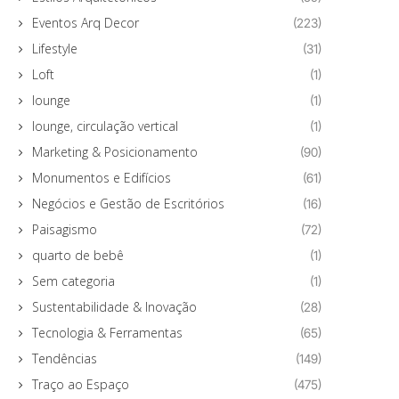
Eventos Arq Decor
(223)
Lifestyle
(31)
Loft
(1)
lounge
(1)
lounge, circulação vertical
(1)
Marketing & Posicionamento
(90)
Monumentos e Edifícios
(61)
Negócios e Gestão de Escritórios
(16)
Paisagismo
(72)
quarto de bebê
(1)
Sem categoria
(1)
Sustentabilidade & Inovação
(28)
Tecnologia & Ferramentas
(65)
Tendências
(149)
Traço ao Espaço
(475)