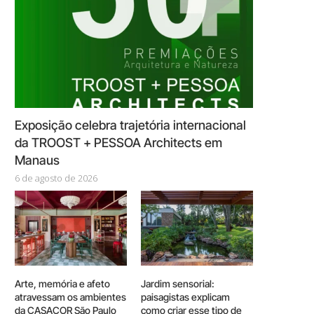
Exposição celebra trajetória internacional
da TROOST + PESSOA Architects em
Manaus
6 de agosto de 2026
Arte, memória e afeto
Jardim sensorial:
atravessam os ambientes
paisagistas explicam
da CASACOR São Paulo
como criar esse tipo de