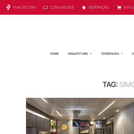
VIVA DECORA
COMUNIDADE
INSPIRAÇÃO
VIVA 
HOME
ARQUITETURA
TENDÊNCIAS
D
TAG:
SIM