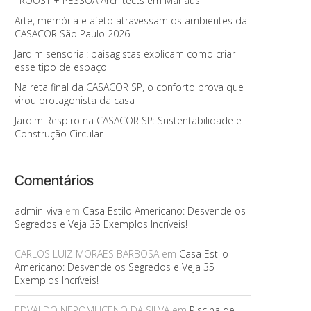
TROOST + PESSOA Architects em Manaus
Arte, memória e afeto atravessam os ambientes da
CASACOR São Paulo 2026
Jardim sensorial: paisagistas explicam como criar
esse tipo de espaço
Na reta final da CASACOR SP, o conforto prova que
virou protagonista da casa
Jardim Respiro na CASACOR SP: Sustentabilidade e
Construção Circular
Comentários
admin-viva
em
Casa Estilo Americano: Desvende os
Segredos e Veja 35 Exemplos Incríveis!
CARLOS LUIZ MORAES BARBOSA
em
Casa Estilo
Americano: Desvende os Segredos e Veja 35
Exemplos Incríveis!
EDVALDO NEPOMUCENO DA SILVA
em
Piscina de