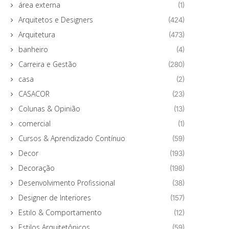
área externa
(1)
Arquitetos e Designers
(424)
Arquitetura
(473)
banheiro
(4)
Carreira e Gestão
(280)
casa
(2)
CASACOR
(23)
Colunas & Opinião
(13)
comercial
(1)
Cursos & Aprendizado Contínuo
(59)
Decor
(193)
Decoração
(198)
Desenvolvimento Profissional
(38)
Designer de Interiores
(157)
Estilo & Comportamento
(12)
Estilos Arquitetônicos
(59)