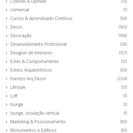
Colunas & Opinião
(13)
comercial
(1)
Cursos & Aprendizado Contínuo
(59)
Decor
(193)
Decoração
(198)
Desenvolvimento Profissional
(38)
Designer de Interiores
(157)
Estilo & Comportamento
(12)
Estilos Arquitetônicos
(59)
Eventos Arq Decor
(224)
Lifestyle
(31)
Loft
(1)
lounge
(1)
lounge, circulação vertical
(1)
Marketing & Posicionamento
(90)
Monumentos e Edifícios
(61)