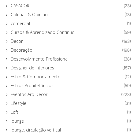
CASACOR
(23)
Colunas & Opinião
(13)
comercial
(1)
Cursos & Aprendizado Contínuo
(59)
Decor
(193)
Decoração
(198)
Desenvolvimento Profissional
(38)
Designer de Interiores
(157)
Estilo & Comportamento
(12)
Estilos Arquitetônicos
(59)
Eventos Arq Decor
(223)
Lifestyle
(31)
Loft
(1)
lounge
(1)
lounge, circulação vertical
(1)